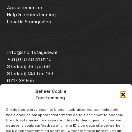
Appartementen
Help & ondersteuning
Locatie & omgeving
info@shortstayede.nl
+31 (0) 6 48 41 81 16
Sterkerij 38 t/m 58
Sterkerij 143 t/m 183
6717 XR Ede
Beheer Cookie
Toestemming
Om de beste ervaringen te bieden, gebruiken we technologieën
zoals cookies om apparaatinformatie op te slaan en/of te openen.
Door toestemming te geven voor deze technologieën kunnen we
gegevens zoals surfgedrag of unieke ID's op deze site verwerken.
Als u geen toestemming geeft of uw toestemming intrekt, kan dit