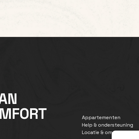
VAN
OMFORT
Appartementen
Help & ondersteuning
Locatie & omgeving