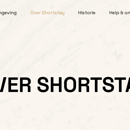
mgeving
Over Shortstay
Historie
Help & o
VER SHORTST