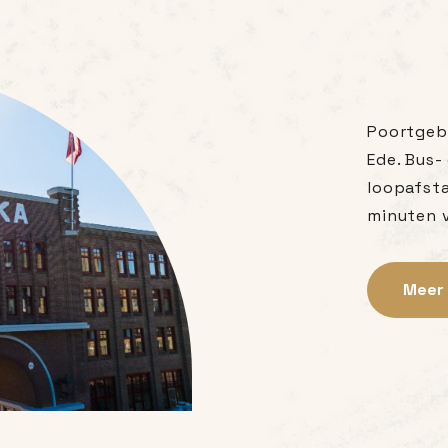
Poortgebo
Ede. Bus-
loopafsta
minuten 
Meer 