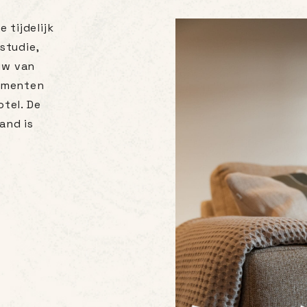
 tijdelijk
studie,
uw van
tementen
otel. De
and is