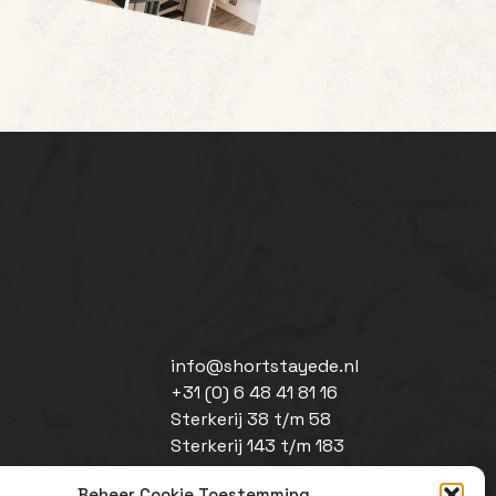
info@shortstayede.nl
+31 (0) 6 48 41 81 16
Sterkerij 38 t/m 58
Sterkerij 143 t/m 183
6717 XR Ede
Beheer Cookie Toestemming