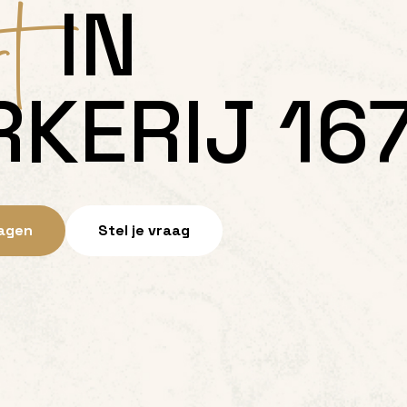
rt
IN
RKERIJ 167
ragen
Stel je vraag