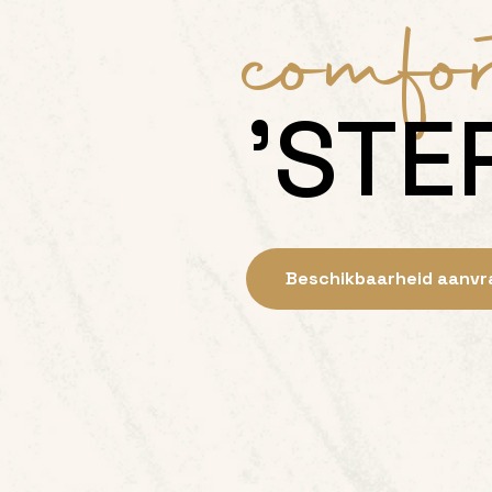
comfo
'STE
Beschikbaarheid aanv