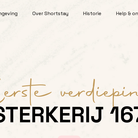
mgeving
Over Shortstay
Historie
Help & o
erste verdiepi
STERKERIJ 16