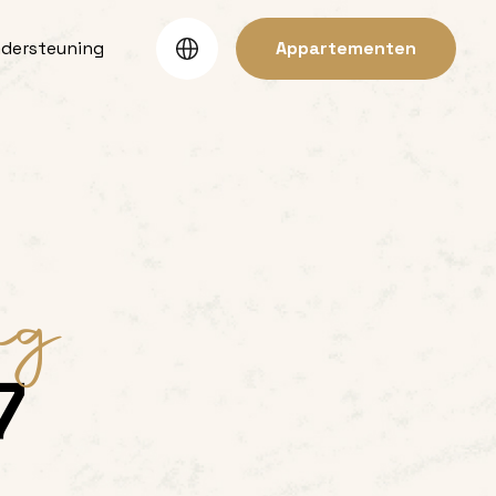
ndersteuning
Appartementen
ng
7