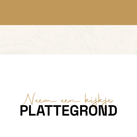
Neem een kijkje
PLATTEGROND