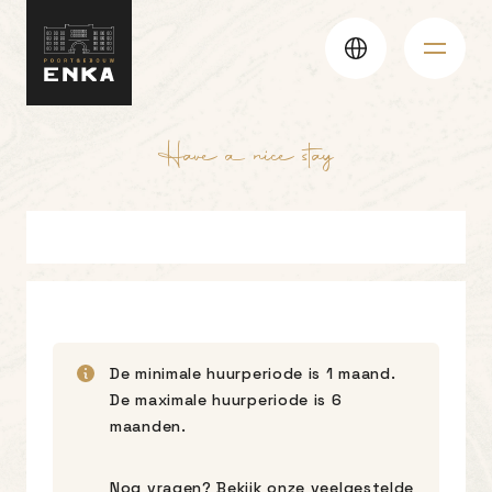
Ga naar de inhoud
Have a nice stay
De minimale huurperiode is 1 maand.
De maximale huurperiode is 6
maanden.
Nog vragen? Bekijk onze veelgestelde