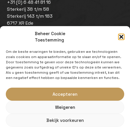
+31 (0) 6 48 41 81 16
Sterkerij 38 t/m 58
Sterkerij 143 t/m 183
6717 XR Ede
Beheer Cookie
Toestemming
Om de beste ervaringen te bieden, gebruiken we technologieën
zoals cookies om apparaatinformatie op te slaan en/of te openen.
Door toestemming te geven voor deze technologieën kunnen we
gegevens zoals surfgedrag of unieke ID's op deze site verwerken.
Als u geen toestemming geeft of uw toestemming intrekt, kan dit
Disclaimer
een negatief effect hebben op bepaalde kenmerken en functies.
Cookiebeleid
Website door
Zeker Zichtbaar
Accepteren
Een initiatief van:
Weigeren
Bekijk voorkeuren